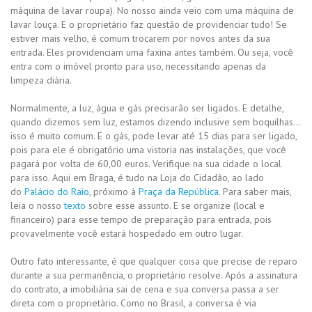
máquina de lavar roupa). No nosso ainda veio com uma máquina de
lavar louça. E o proprietário faz questão de providenciar tudo! Se
estiver mais velho, é comum trocarem por novos antes da sua
entrada. Eles providenciam uma faxina antes também. Ou seja, você
entra com o imóvel pronto para uso, necessitando apenas da
limpeza diária.
Normalmente, a luz, água e gás precisarão ser ligados. E detalhe,
quando dizemos sem luz, estamos dizendo inclusive sem boquilhas…
isso é muito comum. E o gás, pode levar até 15 dias para ser ligado,
pois para ele é obrigatório uma vistoria nas instalações, que você
pagará por volta de 60,00 euros. Verifique na sua cidade o local
para isso. Aqui em Braga, é tudo na Loja do Cidadão, ao lado
do
Palácio do Raio
, próximo à
Praça da República
. Para saber mais,
leia o nosso
texto
sobre esse assunto. E se organize (local e
financeiro) para esse tempo de preparação para entrada, pois
provavelmente você estará hospedado em outro lugar.
Outro fato interessante, é que qualquer coisa que precise de reparo
durante a sua permanência, o proprietário resolve. Após a assinatura
do contrato, a imobiliária sai de cena e sua conversa passa a ser
direta com o proprietário. Como no Brasil, a conversa é via