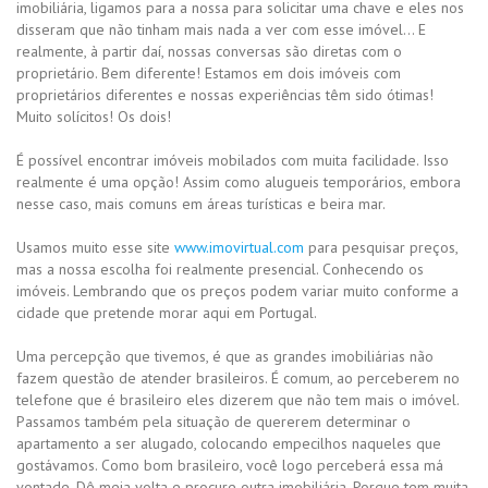
imobiliária, ligamos para a nossa para solicitar uma chave e eles nos
disseram que não tinham mais nada a ver com esse imóvel… E
realmente, à partir daí, nossas conversas são diretas com o
proprietário. Bem diferente! Estamos em dois imóveis com
proprietários diferentes e nossas experiências têm sido ótimas!
Muito solícitos! Os dois!
É possível encontrar imóveis mobilados com muita facilidade. Isso
realmente é uma opção! Assim como alugueis temporários, embora
nesse caso, mais comuns em áreas turísticas e beira mar.
Usamos muito esse site
www.imovirtual.com
para pesquisar preços,
mas a nossa escolha foi realmente presencial. Conhecendo os
imóveis. Lembrando que os preços podem variar muito conforme a
cidade que pretende morar aqui em Portugal.
Uma percepção que tivemos, é que as grandes imobiliárias não
fazem questão de atender brasileiros. É comum, ao perceberem no
telefone que é brasileiro eles dizerem que não tem mais o imóvel.
Passamos também pela situação de quererem determinar o
apartamento a ser alugado, colocando empecilhos naqueles que
gostávamos. Como bom brasileiro, você logo perceberá essa má
vontade. Dê meia volta e procure outra imobiliária. Porque tem muita