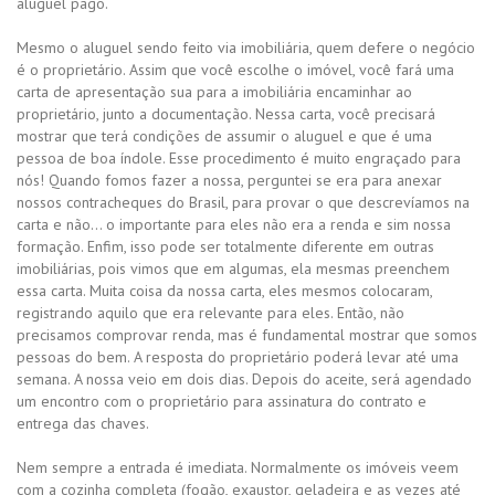
aluguel pago.
Mesmo o aluguel sendo feito via imobiliária, quem defere o negócio
é o proprietário. Assim que você escolhe o imóvel, você fará uma
carta de apresentação sua para a imobiliária encaminhar ao
proprietário, junto a documentação. Nessa carta, você precisará
mostrar que terá condições de assumir o aluguel e que é uma
pessoa de boa índole. Esse procedimento é muito engraçado para
nós! Quando fomos fazer a nossa, perguntei se era para anexar
nossos contracheques do Brasil, para provar o que descrevíamos na
carta e não… o importante para eles não era a renda e sim nossa
formação. Enfim, isso pode ser totalmente diferente em outras
imobiliárias, pois vimos que em algumas, ela mesmas preenchem
essa carta. Muita coisa da nossa carta, eles mesmos colocaram,
registrando aquilo que era relevante para eles. Então, não
precisamos comprovar renda, mas é fundamental mostrar que somos
pessoas do bem. A resposta do proprietário poderá levar até uma
semana. A nossa veio em dois dias. Depois do aceite, será agendado
um encontro com o proprietário para assinatura do contrato e
entrega das chaves.
Nem sempre a entrada é imediata. Normalmente os imóveis veem
com a cozinha completa (fogão, exaustor, geladeira e as vezes até